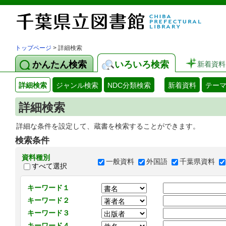
トップページ
> 詳細検索
かんたん検索
いろいろ検索
新着資料
詳細検索
ジャンル検索
NDC分類検索
新着資料
テー
詳細検索
詳細な条件を設定して、蔵書を検索することができます。
検索条件
資料種別
一般資料
外国語
千葉県資料
すべて選択
キーワード１
キーワード２
キーワード３
キーワード４