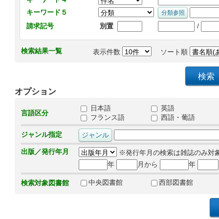
キーワード５
/
請求記号
別置
検索結果一覧
表示件数
ソート順
オプション
日本語
英語
言語区分
フランス語
西語・葡語
ジャンル指定
出版／発行年月
※発行年月の検索は雑誌のみ対
年
月から
年
中央図書館
西部図書館
検索対象図書館