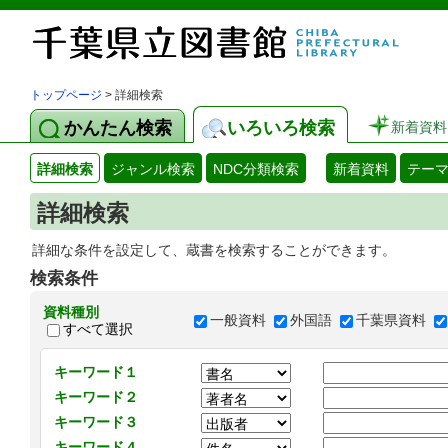
トップページ
> 詳細検索
かんたん検索
いろいろ検索
新着資料
詳細検索
ジャンル検索
NDC分類検索
新着資料
テー
詳細検索
詳細な条件を設定して、蔵書を検索することができます。
検索条件
資料種別
一般資料
外国語
千葉県資料
すべて選択
キーワード１
キーワード２
キーワード３
キーワード４