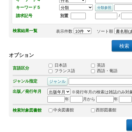
キーワード５
/
請求記号
別置
検索結果一覧
表示件数
ソート順
オプション
日本語
英語
言語区分
フランス語
西語・葡語
ジャンル指定
出版／発行年月
※発行年月の検索は雑誌のみ対
年
月から
年
中央図書館
西部図書館
検索対象図書館