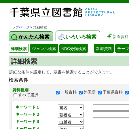
トップページ
> 詳細検索
かんたん検索
いろいろ検索
新着資料
詳細検索
ジャンル検索
NDC分類検索
新着資料
テー
詳細検索
詳細な条件を設定して、蔵書を検索することができます。
検索条件
資料種別
一般資料
外国語
千葉県資料
すべて選択
キーワード１
キーワード２
キーワード３
キーワード４