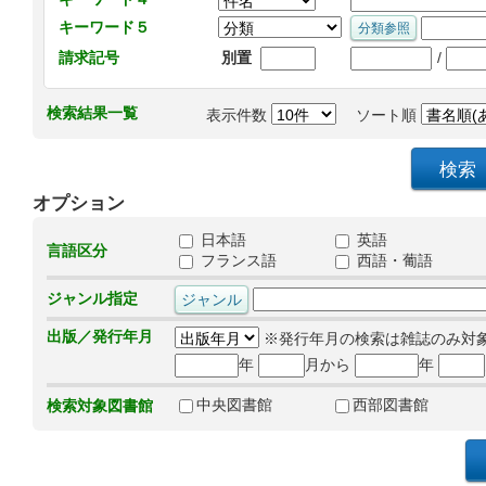
キーワード５
/
請求記号
別置
検索結果一覧
表示件数
ソート順
オプション
日本語
英語
言語区分
フランス語
西語・葡語
ジャンル指定
出版／発行年月
※発行年月の検索は雑誌のみ対
年
月から
年
中央図書館
西部図書館
検索対象図書館