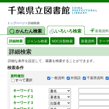
トップページ
> 詳細検索
かんたん検索
いろいろ検索
新着資料
詳細検索
ジャンル検索
NDC分類検索
新着資料
テー
詳細検索
詳細な条件を設定して、蔵書を検索することができます。
検索条件
資料種別
一般資料
外国語
千葉県資料
すべて選択
キーワード１
キーワード２
キーワード３
キーワード４