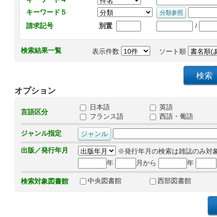
キーワード５
/
請求記号
別置
検索結果一覧
表示件数
ソート順
オプション
日本語
英語
言語区分
フランス語
西語・葡語
ジャンル指定
出版／発行年月
※発行年月の検索は雑誌のみ対
年
月から
年
中央図書館
西部図書館
検索対象図書館