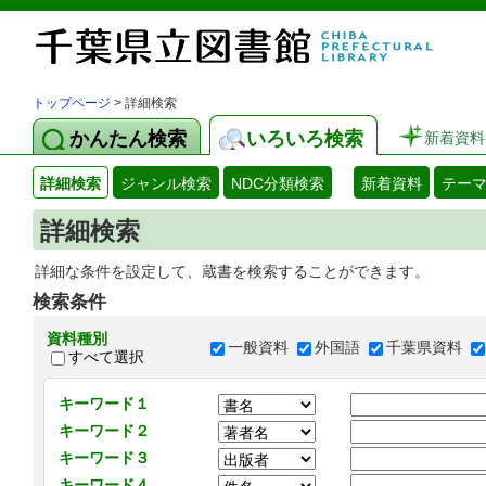
トップページ
> 詳細検索
かんたん検索
いろいろ検索
新着資料
詳細検索
ジャンル検索
NDC分類検索
新着資料
テー
詳細検索
詳細な条件を設定して、蔵書を検索することができます。
検索条件
資料種別
一般資料
外国語
千葉県資料
すべて選択
キーワード１
キーワード２
キーワード３
キーワード４