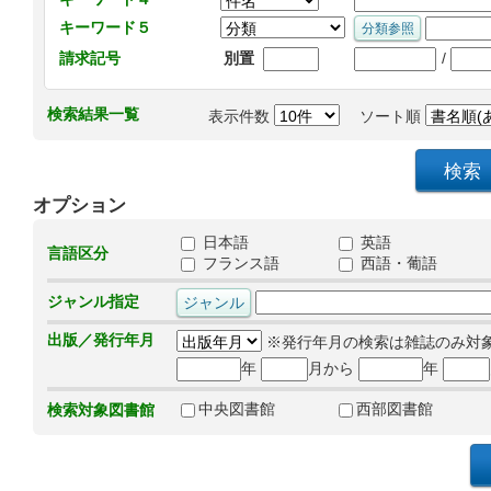
キーワード５
/
請求記号
別置
検索結果一覧
表示件数
ソート順
オプション
日本語
英語
言語区分
フランス語
西語・葡語
ジャンル指定
出版／発行年月
※発行年月の検索は雑誌のみ対
年
月から
年
中央図書館
西部図書館
検索対象図書館