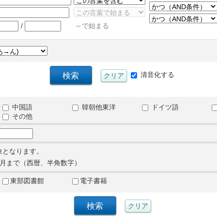
/
～で始まる
清音化する
中国語
韓朝他東洋
ドイツ語
その他
象となります。
月まで（西暦、半角数字）
東部図書館
電子書籍