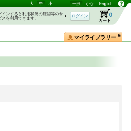
大
中
小
一般
かな
English
0
グインすると利用状況の確認等のサ
ビスを利用できます。
カート
マイライブラリー