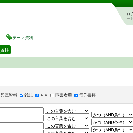
図書館 蔵書検索・予約システム
ロ
ー
テーマ資料
マ資料
児童資料
雑誌
ＡＶ
障害者用
電子書籍