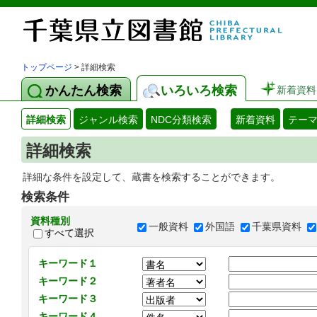
トップページ
> 詳細検索
かんたん検索
いろいろ検索
新着資料
詳細検索
ジャンル検索
NDC分類検索
新着資料
テー
詳細検索
詳細な条件を設定して、蔵書を検索することができます。
検索条件
資料種別
一般資料
外国語
千葉県資料
すべて選択
キーワード１
キーワード２
キーワード３
キーワード４