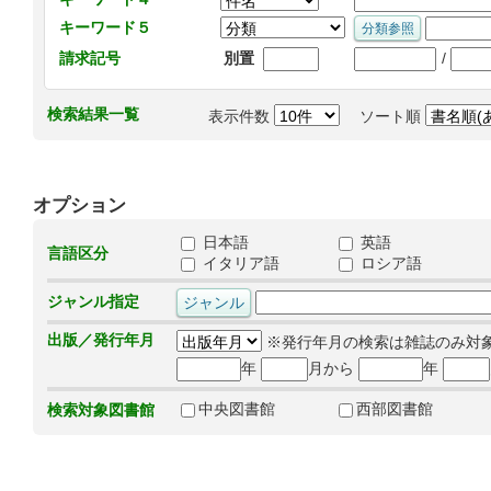
キーワード５
/
請求記号
別置
検索結果一覧
表示件数
ソート順
オプション
日本語
英語
言語区分
イタリア語
ロシア語
ジャンル指定
出版／発行年月
※発行年月の検索は雑誌のみ対
年
月から
年
中央図書館
西部図書館
検索対象図書館