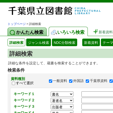
トップページ
> 詳細検索
かんたん検索
いろいろ検索
新着資料
詳細検索
ジャンル検索
NDC分類検索
新着資料
テー
詳細検索
詳細な条件を設定して、蔵書を検索することができます。
検索条件
資料種別
一般資料
外国語
千葉県資料
すべて選択
キーワード１
キーワード２
キーワード３
キーワード４