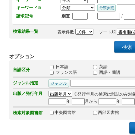
キーワード５
/
請求記号
別置
検索結果一覧
表示件数
ソート順
オプション
日本語
英語
言語区分
フランス語
西語・葡語
ジャンル指定
出版／発行年月
※発行年月の検索は雑誌のみ対
年
月から
年
中央図書館
西部図書館
検索対象図書館