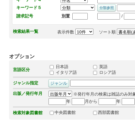
キーワード５
/
請求記号
別置
検索結果一覧
表示件数
ソート順
オプション
日本語
英語
言語区分
イタリア語
ロシア語
ジャンル指定
出版／発行年月
※発行年月の検索は雑誌のみ対
年
月から
年
中央図書館
西部図書館
検索対象図書館