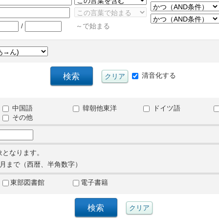
/
～で始まる
清音化する
中国語
韓朝他東洋
ドイツ語
その他
象となります。
月まで（西暦、半角数字）
東部図書館
電子書籍