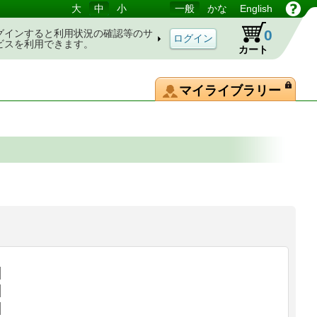
大
中
小
一般
かな
English
0
グインすると利用状況の確認等のサ
ビスを利用できます。
カート
マイライブラリー