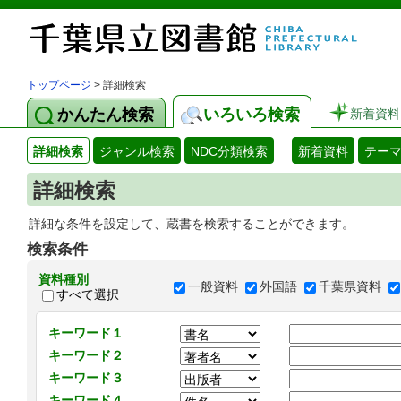
トップページ
> 詳細検索
かんたん検索
いろいろ検索
新着資料
詳細検索
ジャンル検索
NDC分類検索
新着資料
テー
詳細検索
詳細な条件を設定して、蔵書を検索することができます。
検索条件
資料種別
一般資料
外国語
千葉県資料
すべて選択
キーワード１
キーワード２
キーワード３
キーワード４