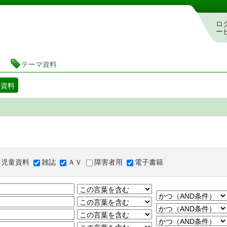
図書館 蔵書検索・予約システム
ロ
ー
テーマ資料
マ資料
児童資料
雑誌
ＡＶ
障害者用
電子書籍