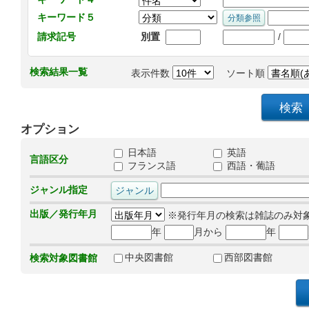
キーワード５
/
請求記号
別置
検索結果一覧
表示件数
ソート順
オプション
日本語
英語
言語区分
フランス語
西語・葡語
ジャンル指定
出版／発行年月
※発行年月の検索は雑誌のみ対
年
月から
年
中央図書館
西部図書館
検索対象図書館