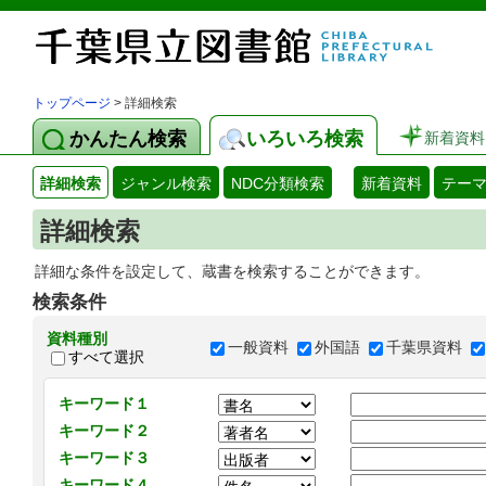
トップページ
> 詳細検索
かんたん検索
いろいろ検索
新着資料
詳細検索
ジャンル検索
NDC分類検索
新着資料
テー
詳細検索
詳細な条件を設定して、蔵書を検索することができます。
検索条件
資料種別
一般資料
外国語
千葉県資料
すべて選択
キーワード１
キーワード２
キーワード３
キーワード４