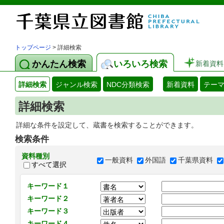
トップページ
> 詳細検索
かんたん検索
いろいろ検索
新着資料
詳細検索
ジャンル検索
NDC分類検索
新着資料
テー
詳細検索
詳細な条件を設定して、蔵書を検索することができます。
検索条件
資料種別
一般資料
外国語
千葉県資料
すべて選択
キーワード１
キーワード２
キーワード３
キーワード４