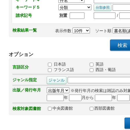
キーワード５
/
請求記号
別置
検索結果一覧
表示件数
ソート順
オプション
日本語
英語
言語区分
フランス語
西語・葡語
ジャンル指定
出版／発行年月
※発行年月の検索は雑誌のみ対
年
月から
年
中央図書館
西部図書館
検索対象図書館