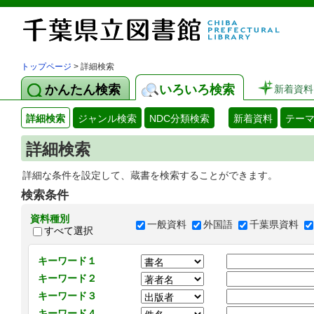
トップページ
> 詳細検索
かんたん検索
いろいろ検索
新着資料
詳細検索
ジャンル検索
NDC分類検索
新着資料
テー
詳細検索
詳細な条件を設定して、蔵書を検索することができます。
検索条件
資料種別
一般資料
外国語
千葉県資料
すべて選択
キーワード１
キーワード２
キーワード３
キーワード４