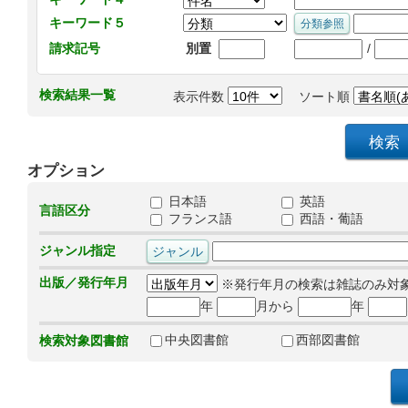
キーワード５
/
請求記号
別置
検索結果一覧
表示件数
ソート順
オプション
日本語
英語
言語区分
フランス語
西語・葡語
ジャンル指定
出版／発行年月
※発行年月の検索は雑誌のみ対
年
月から
年
中央図書館
西部図書館
検索対象図書館