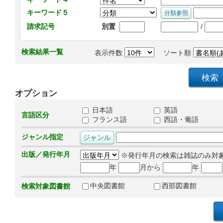
キーワード５
/
請求記号
別置
検索結果一覧
表示件数
ソート順
オプション
日本語
英語
言語区分
フランス語
西語・葡語
ジャンル指定
出版／発行年月
※発行年月の検索は雑誌のみ対
年
月から
年
中央図書館
西部図書館
検索対象図書館