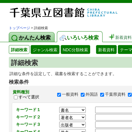
トップページ
> 詳細検索
かんたん検索
いろいろ検索
新着資料
詳細検索
ジャンル検索
NDC分類検索
新着資料
テー
詳細検索
詳細な条件を設定して、蔵書を検索することができます。
検索条件
資料種別
一般資料
外国語
千葉県資料
すべて選択
キーワード１
キーワード２
キーワード３
キーワード４