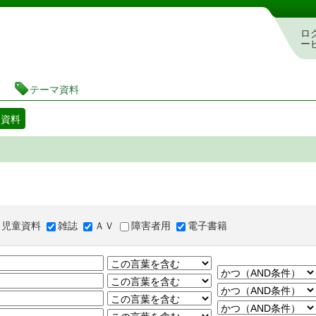
図書館 蔵書検索・予約システム
ロ
ー
テーマ資料
マ資料
児童資料
雑誌
ＡＶ
障害者用
電子書籍