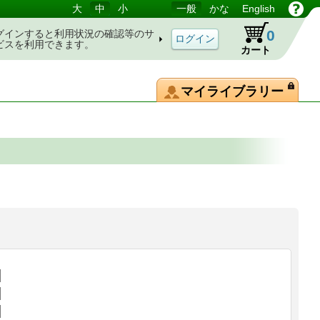
大
中
小
一般
かな
English
0
グインすると利用状況の確認等のサ
ビスを利用できます。
カート
マイライブラリー