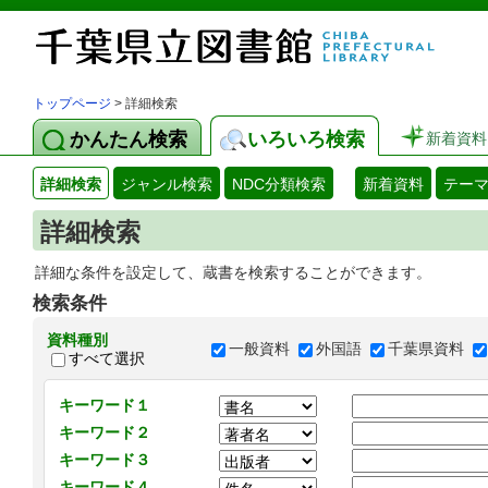
トップページ
> 詳細検索
かんたん検索
いろいろ検索
新着資料
詳細検索
ジャンル検索
NDC分類検索
新着資料
テー
詳細検索
詳細な条件を設定して、蔵書を検索することができます。
検索条件
資料種別
一般資料
外国語
千葉県資料
すべて選択
キーワード１
キーワード２
キーワード３
キーワード４