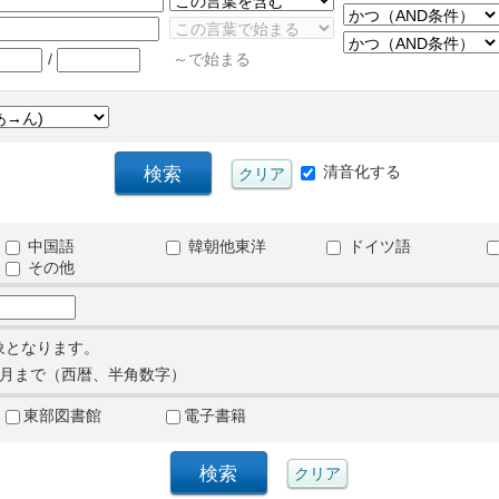
/
～で始まる
清音化する
中国語
韓朝他東洋
ドイツ語
その他
象となります。
月まで（西暦、半角数字）
東部図書館
電子書籍