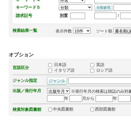
キーワード５
/
請求記号
別置
検索結果一覧
表示件数
ソート順
オプション
日本語
英語
言語区分
イタリア語
ロシア語
ジャンル指定
出版／発行年月
※発行年月の検索は雑誌のみ対
年
月から
年
中央図書館
西部図書館
検索対象図書館