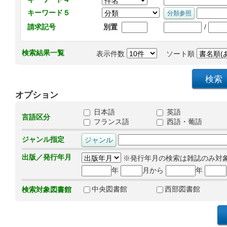
キーワード５
/
請求記号
別置
検索結果一覧
表示件数
ソート順
オプション
日本語
英語
言語区分
フランス語
西語・葡語
ジャンル指定
出版／発行年月
※発行年月の検索は雑誌のみ対
年
月から
年
中央図書館
西部図書館
検索対象図書館