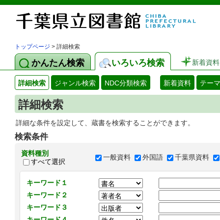
トップページ
> 詳細検索
かんたん検索
いろいろ検索
新着資料
詳細検索
ジャンル検索
NDC分類検索
新着資料
テー
詳細検索
詳細な条件を設定して、蔵書を検索することができます。
検索条件
資料種別
一般資料
外国語
千葉県資料
すべて選択
キーワード１
キーワード２
キーワード３
キーワード４