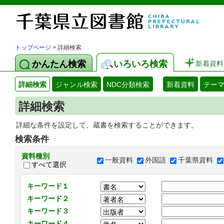
トップページ
> 詳細検索
かんたん検索
いろいろ検索
新着資料
詳細検索
ジャンル検索
NDC分類検索
新着資料
テー
詳細検索
詳細な条件を設定して、蔵書を検索することができます。
検索条件
資料種別
一般資料
外国語
千葉県資料
すべて選択
キーワード１
キーワード２
キーワード３
キーワード４