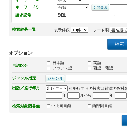
キーワード５
/
請求記号
別置
検索結果一覧
表示件数
ソート順
オプション
日本語
英語
言語区分
フランス語
西語・葡語
ジャンル指定
出版／発行年月
※発行年月の検索は雑誌のみ対
年
月から
年
中央図書館
西部図書館
検索対象図書館