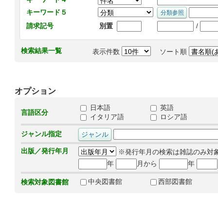
キーワード５
/
請求記号
別置
検索結果一覧
表示件数
ソート順
オプション
日本語
英語
言語区分
イタリア語
ロシア語
ジャンル指定
出版／発行年月
※発行年月の検索は雑誌のみ対
年
月から
年
中央図書館
西部図書館
検索対象図書館