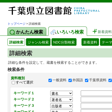
トップページ
> 詳細検索
かんたん検索
いろいろ検索
新着資料
詳細検索
ジャンル検索
NDC分類検索
新着資料
テー
詳細検索
詳細な条件を設定して、蔵書を検索することができます。
検索条件
資料種別
一般資料
外国語
千葉県資料
すべて選択
キーワード１
キーワード２
キーワード３
キーワード４