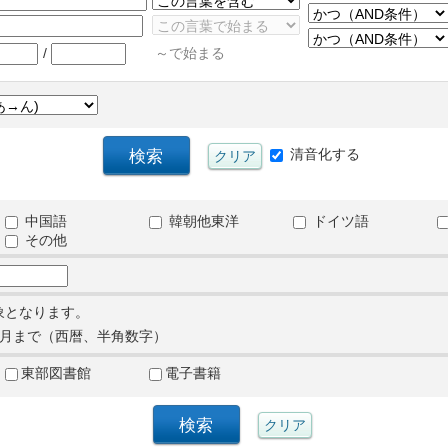
/
～で始まる
清音化する
中国語
韓朝他東洋
ドイツ語
その他
象となります。
月まで（西暦、半角数字）
東部図書館
電子書籍