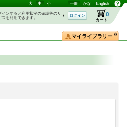
大
中
小
一般
かな
English
0
グインすると利用状況の確認等のサ
ビスを利用できます。
カート
マイライブラリー