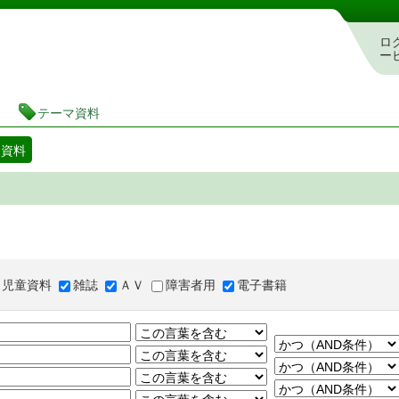
図書館 蔵書検索・予約システム
ロ
ー
テーマ資料
マ資料
児童資料
雑誌
ＡＶ
障害者用
電子書籍