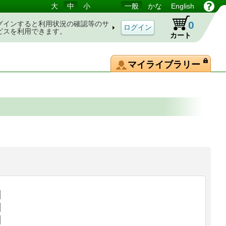
大
中
小
一般
かな
English
0
グインすると利用状況の確認等のサ
ビスを利用できます。
カート
マイライブラリー