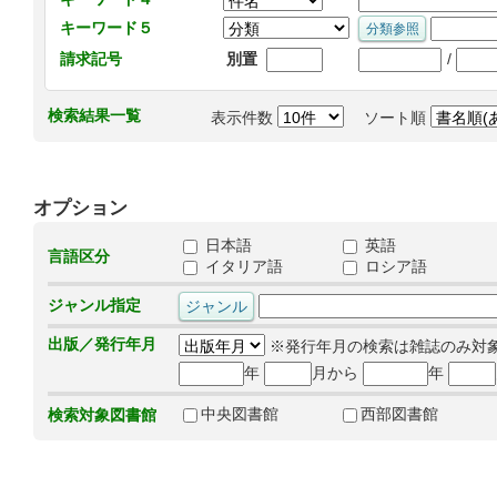
キーワード５
/
請求記号
別置
検索結果一覧
表示件数
ソート順
オプション
日本語
英語
言語区分
イタリア語
ロシア語
ジャンル指定
出版／発行年月
※発行年月の検索は雑誌のみ対
年
月から
年
中央図書館
西部図書館
検索対象図書館