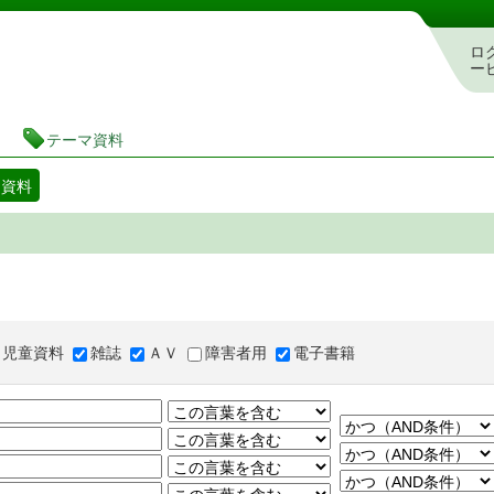
図書館 蔵書検索・予約システム
ロ
ー
テーマ資料
マ資料
児童資料
雑誌
ＡＶ
障害者用
電子書籍