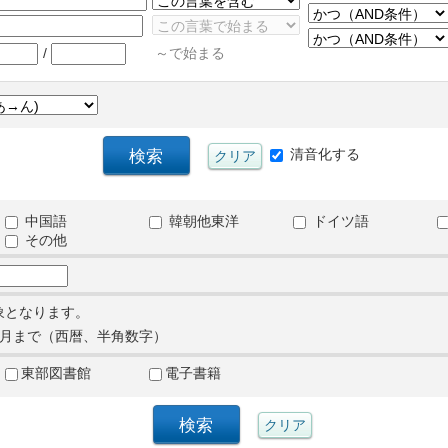
/
～で始まる
清音化する
中国語
韓朝他東洋
ドイツ語
その他
象となります。
月まで（西暦、半角数字）
東部図書館
電子書籍