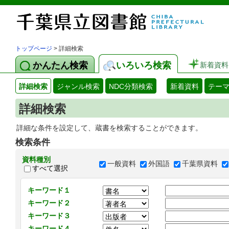
トップページ
> 詳細検索
かんたん検索
いろいろ検索
新着資料
詳細検索
ジャンル検索
NDC分類検索
新着資料
テー
詳細検索
詳細な条件を設定して、蔵書を検索することができます。
検索条件
資料種別
一般資料
外国語
千葉県資料
すべて選択
キーワード１
キーワード２
キーワード３
キーワード４