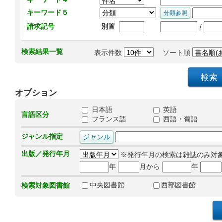
キーワード５
/
請求記号
別置
検索結果一覧
表示件数
ソート順
オプション
日本語
英語
言語区分
フランス語
西語・葡語
ジャンル指定
出版／発行年月
※発行年月の検索は雑誌のみ対
年
月から
年
中央図書館
西部図書館
検索対象図書館