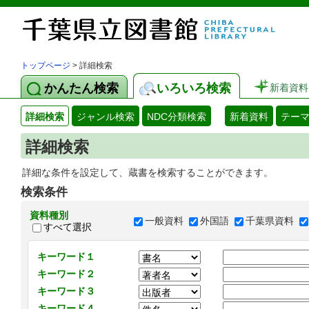
トップページ
> 詳細検索
かんたん検索
いろいろ検索
新着資料
詳細検索
ジャンル検索
NDC分類検索
新着資料
テー
詳細検索
詳細な条件を設定して、蔵書を検索することができます。
検索条件
資料種別
一般資料
外国語
千葉県資料
すべて選択
キーワード１
キーワード２
キーワード３
キーワード４