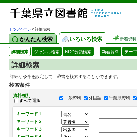
トップページ
> 詳細検索
かんたん検索
いろいろ検索
新着資料
詳細検索
ジャンル検索
NDC分類検索
新着資料
テー
詳細検索
詳細な条件を設定して、蔵書を検索することができます。
検索条件
資料種別
一般資料
外国語
千葉県資料
すべて選択
キーワード１
キーワード２
キーワード３
キーワード４