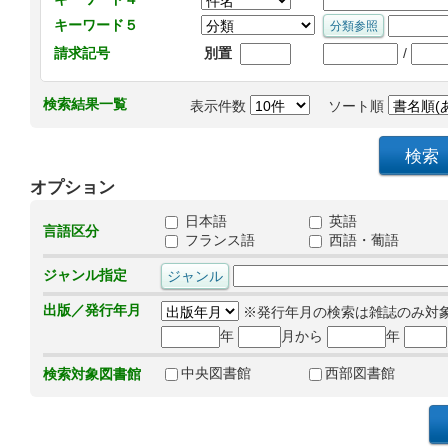
キーワード５
/
請求記号
別置
検索結果一覧
表示件数
ソート順
オプション
日本語
英語
言語区分
フランス語
西語・葡語
ジャンル指定
出版／発行年月
※発行年月の検索は雑誌のみ対
年
月から
年
中央図書館
西部図書館
検索対象図書館