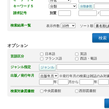
キーワード５
/
請求記号
別置
検索結果一覧
表示件数
ソート順
オプション
日本語
英語
言語区分
フランス語
西語・葡語
ジャンル指定
出版／発行年月
※発行年月の検索は雑誌のみ対
年
月から
年
中央図書館
西部図書館
検索対象図書館