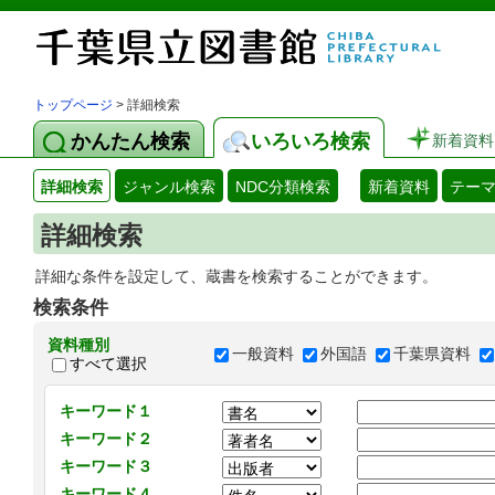
トップページ
> 詳細検索
かんたん検索
いろいろ検索
新着資料
詳細検索
ジャンル検索
NDC分類検索
新着資料
テー
詳細検索
詳細な条件を設定して、蔵書を検索することができます。
検索条件
資料種別
一般資料
外国語
千葉県資料
すべて選択
キーワード１
キーワード２
キーワード３
キーワード４