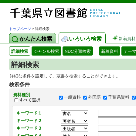
トップページ
> 詳細検索
かんたん検索
いろいろ検索
新着資料
詳細検索
ジャンル検索
NDC分類検索
新着資料
テー
詳細検索
詳細な条件を設定して、蔵書を検索することができます。
検索条件
資料種別
一般資料
外国語
千葉県資料
すべて選択
キーワード１
キーワード２
キーワード３
キーワード４