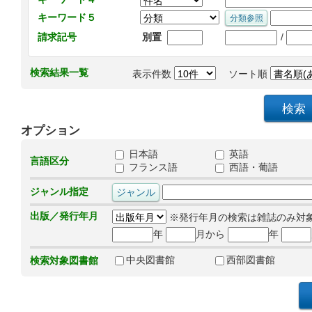
キーワード５
/
請求記号
別置
検索結果一覧
表示件数
ソート順
オプション
日本語
英語
言語区分
フランス語
西語・葡語
ジャンル指定
出版／発行年月
※発行年月の検索は雑誌のみ対
年
月から
年
中央図書館
西部図書館
検索対象図書館