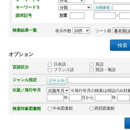
キーワード５
/
請求記号
別置
検索結果一覧
表示件数
ソート順
オプション
日本語
英語
言語区分
フランス語
西語・葡語
ジャンル指定
出版／発行年月
※発行年月の検索は雑誌のみ対
年
月から
年
中央図書館
西部図書館
検索対象図書館