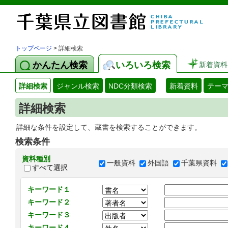
トップページ
> 詳細検索
かんたん検索
いろいろ検索
新着資料
詳細検索
ジャンル検索
NDC分類検索
新着資料
テー
詳細検索
詳細な条件を設定して、蔵書を検索することができます。
検索条件
資料種別
一般資料
外国語
千葉県資料
すべて選択
キーワード１
キーワード２
キーワード３
キーワード４