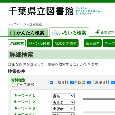
トップページ
> 詳細検索
かんたん検索
いろいろ検索
新着資料
詳細検索
ジャンル検索
NDC分類検索
新着資料
テー
詳細検索
詳細な条件を設定して、蔵書を検索することができます。
検索条件
資料種別
一般資料
外国語
千葉県資料
すべて選択
キーワード１
キーワード２
キーワード３
キーワード４