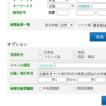
キーワード５
/
請求記号
別置
検索結果一覧
表示件数
ソート順
オプション
日本語
英語
言語区分
フランス語
西語・葡語
ジャンル指定
出版／発行年月
※発行年月の検索は雑誌のみ対
年
月から
年
中央図書館
西部図書館
検索対象図書館