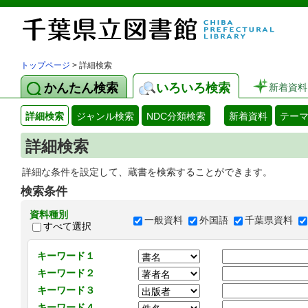
トップページ
> 詳細検索
かんたん検索
いろいろ検索
新着資料
詳細検索
ジャンル検索
NDC分類検索
新着資料
テー
詳細検索
詳細な条件を設定して、蔵書を検索することができます。
検索条件
資料種別
一般資料
外国語
千葉県資料
すべて選択
キーワード１
キーワード２
キーワード３
キーワード４