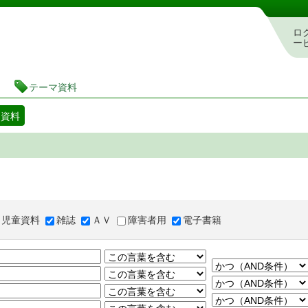
図書館 蔵書検索・予約システム
ロ
ー
テーマ資料
マ資料
児童資料
雑誌
ＡＶ
障害者用
電子書籍