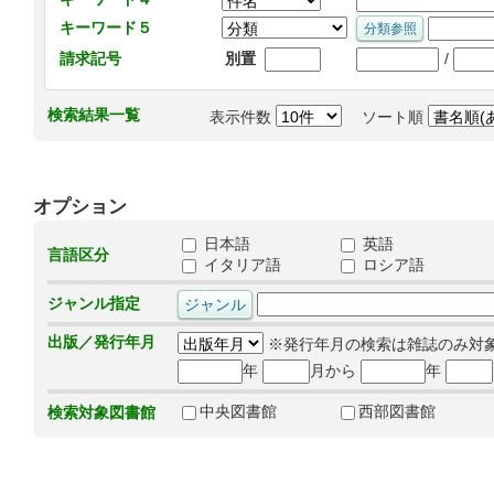
キーワード５
/
請求記号
別置
検索結果一覧
表示件数
ソート順
オプション
日本語
英語
言語区分
イタリア語
ロシア語
ジャンル指定
出版／発行年月
※発行年月の検索は雑誌のみ対
年
月から
年
中央図書館
西部図書館
検索対象図書館