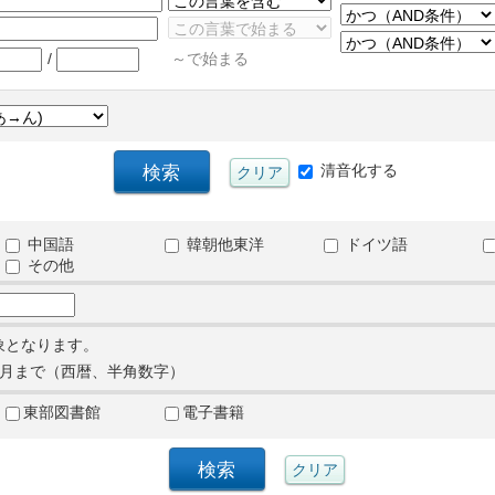
/
～で始まる
清音化する
中国語
韓朝他東洋
ドイツ語
その他
象となります。
月まで（西暦、半角数字）
東部図書館
電子書籍