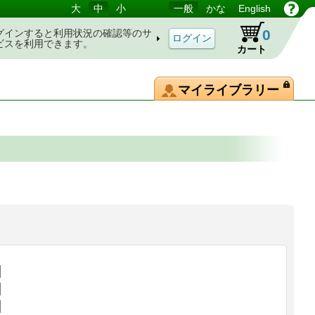
大
中
小
一般
かな
English
0
グインすると利用状況の確認等のサ
ビスを利用できます。
カート
マイライブラリー