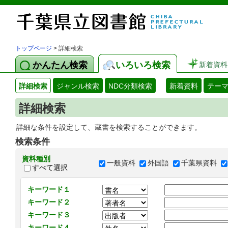
トップページ
> 詳細検索
かんたん検索
いろいろ検索
新着資料
詳細検索
ジャンル検索
NDC分類検索
新着資料
テー
詳細検索
詳細な条件を設定して、蔵書を検索することができます。
検索条件
資料種別
一般資料
外国語
千葉県資料
すべて選択
キーワード１
キーワード２
キーワード３
キーワード４