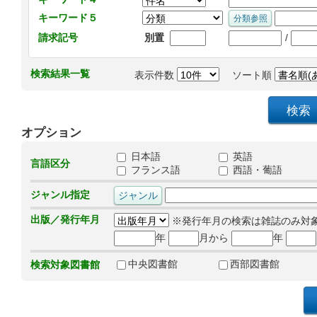
キーワード５
/
請求記号
別置
検索結果一覧
表示件数
ソート順
オプション
日本語
英語
言語区分
フランス語
西語・葡語
ジャンル指定
出版／発行年月
※発行年月の検索は雑誌のみ対
年
月から
年
中央図書館
西部図書館
検索対象図書館