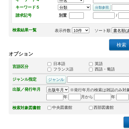
キーワード５
/
請求記号
別置
検索結果一覧
表示件数
ソート順
オプション
日本語
英語
言語区分
フランス語
西語・葡語
ジャンル指定
出版／発行年月
※発行年月の検索は雑誌のみ対
年
月から
年
中央図書館
西部図書館
検索対象図書館