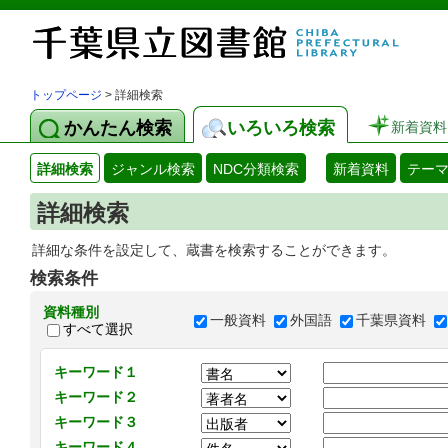
トップページ
> 詳細検索
かんたん検索
いろいろ検索
新着資料
詳細検索
ジャンル検索
NDC分類検索
新着資料
テー
詳細検索
詳細な条件を設定して、蔵書を検索することができます。
検索条件
資料種別
一般資料
外国語
千葉県資料
すべて選択
キーワード１
キーワード２
キーワード３
キーワード４