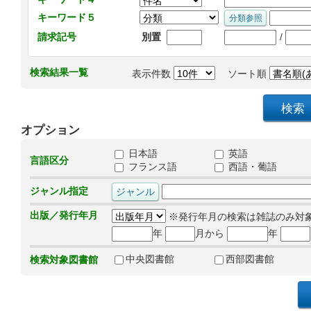
キーワード５
/
請求記号
別置
検索結果一覧
表示件数
ソート順
オプション
日本語
英語
言語区分
フランス語
西語・葡語
ジャンル指定
出版／発行年月
※発行年月の検索は雑誌のみ対
年
月から
年
中央図書館
西部図書館
検索対象図書館