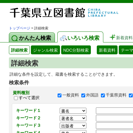
トップページ
> 詳細検索
かんたん検索
いろいろ検索
新着資料
詳細検索
ジャンル検索
NDC分類検索
新着資料
テー
詳細検索
詳細な条件を設定して、蔵書を検索することができます。
検索条件
資料種別
一般資料
外国語
千葉県資料
すべて選択
キーワード１
キーワード２
キーワード３
キーワード４