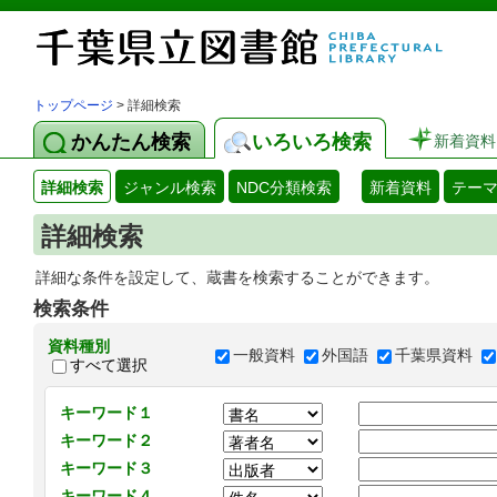
トップページ
> 詳細検索
かんたん検索
いろいろ検索
新着資料
詳細検索
ジャンル検索
NDC分類検索
新着資料
テー
詳細検索
詳細な条件を設定して、蔵書を検索することができます。
検索条件
資料種別
一般資料
外国語
千葉県資料
すべて選択
キーワード１
キーワード２
キーワード３
キーワード４