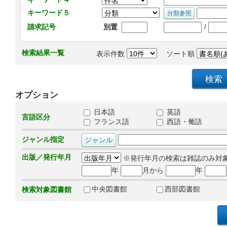
キーワード５
/
請求記号
別置
検索結果一覧
表示件数
ソート順
オプション
日本語
英語
言語区分
フランス語
西語・葡語
ジャンル指定
出版／発行年月
※発行年月の検索は雑誌のみ対
年
月から
年
中央図書館
西部図書館
検索対象図書館