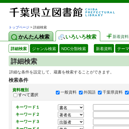
トップページ
> 詳細検索
かんたん検索
いろいろ検索
新着資料
詳細検索
ジャンル検索
NDC分類検索
新着資料
テー
詳細検索
詳細な条件を設定して、蔵書を検索することができます。
検索条件
資料種別
一般資料
外国語
千葉県資料
すべて選択
キーワード１
キーワード２
キーワード３
キーワード４