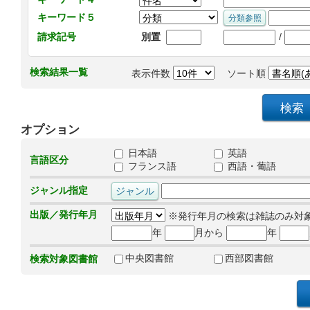
キーワード５
/
請求記号
別置
検索結果一覧
表示件数
ソート順
オプション
日本語
英語
言語区分
フランス語
西語・葡語
ジャンル指定
出版／発行年月
※発行年月の検索は雑誌のみ対
年
月から
年
中央図書館
西部図書館
検索対象図書館