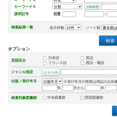
キーワード５
/
請求記号
別置
検索結果一覧
表示件数
ソート順
オプション
日本語
英語
言語区分
フランス語
西語・葡語
ジャンル指定
出版／発行年月
※発行年月の検索は雑誌のみ対
年
月から
年
中央図書館
西部図書館
検索対象図書館