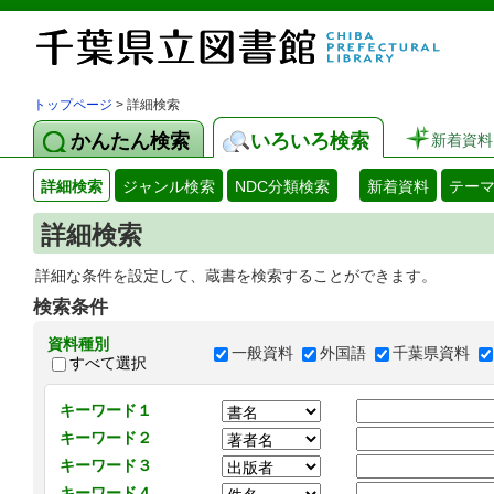
トップページ
> 詳細検索
かんたん検索
いろいろ検索
新着資料
詳細検索
ジャンル検索
NDC分類検索
新着資料
テー
詳細検索
詳細な条件を設定して、蔵書を検索することができます。
検索条件
資料種別
一般資料
外国語
千葉県資料
すべて選択
キーワード１
キーワード２
キーワード３
キーワード４