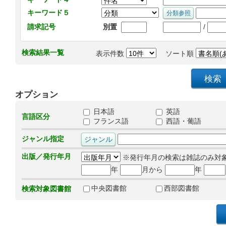
キーワード５
/
請求記号
別置
検索結果一覧
表示件数
ソート順
オプション
日本語
英語
言語区分
フランス語
西語・葡語
ジャンル指定
出版／発行年月
※発行年月の検索は雑誌のみ対
年
月から
年
中央図書館
西部図書館
検索対象図書館