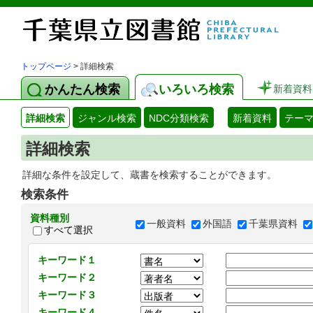
トップページ
> 詳細検索
かんたん検索
いろいろ検索
新着資料
詳細検索
ジャンル検索
NDC分類検索
新着資料
テー
詳細検索
詳細な条件を設定して、蔵書を検索することができます。
検索条件
資料種別
一般資料
外国語
千葉県資料
すべて選択
キーワード１
キーワード２
キーワード３
キーワード４