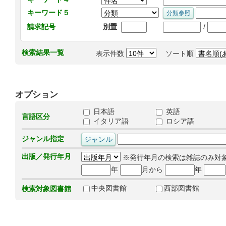
キーワード５
/
請求記号
別置
検索結果一覧
表示件数
ソート順
オプション
日本語
英語
言語区分
イタリア語
ロシア語
ジャンル指定
出版／発行年月
※発行年月の検索は雑誌のみ対
年
月から
年
中央図書館
西部図書館
検索対象図書館