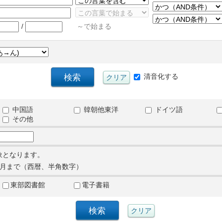
/
～で始まる
清音化する
中国語
韓朝他東洋
ドイツ語
その他
象となります。
月まで（西暦、半角数字）
東部図書館
電子書籍