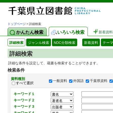
トップページ
> 詳細検索
かんたん検索
いろいろ検索
新着資料
詳細検索
ジャンル検索
NDC分類検索
新着資料
テー
詳細検索
詳細な条件を設定して、蔵書を検索することができます。
検索条件
資料種別
一般資料
外国語
千葉県資料
すべて選択
キーワード１
キーワード２
キーワード３
キーワード４