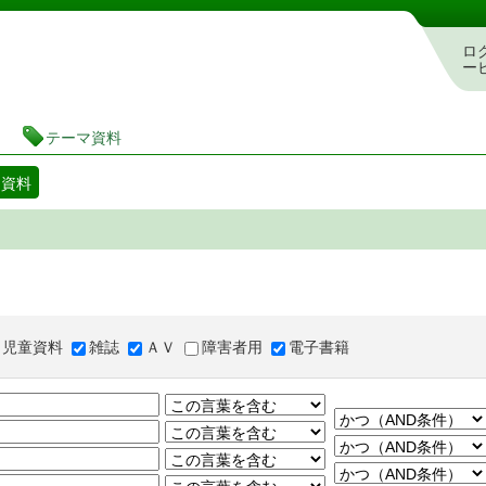
図書館 蔵書検索・予約システム
ロ
ー
テーマ資料
マ資料
児童資料
雑誌
ＡＶ
障害者用
電子書籍