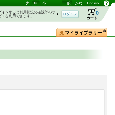
大
中
小
一般
かな
English
0
グインすると利用状況の確認等のサ
ビスを利用できます。
カート
マイライブラリー