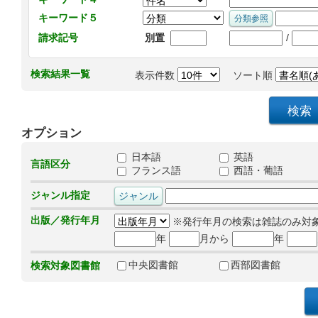
キーワード５
/
請求記号
別置
検索結果一覧
表示件数
ソート順
オプション
日本語
英語
言語区分
フランス語
西語・葡語
ジャンル指定
出版／発行年月
※発行年月の検索は雑誌のみ対
年
月から
年
中央図書館
西部図書館
検索対象図書館