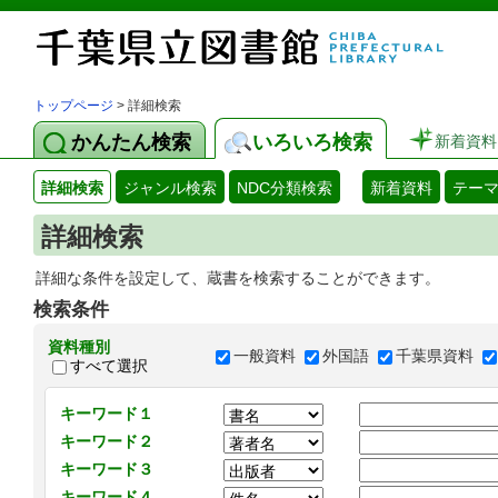
トップページ
> 詳細検索
かんたん検索
いろいろ検索
新着資料
詳細検索
ジャンル検索
NDC分類検索
新着資料
テー
詳細検索
詳細な条件を設定して、蔵書を検索することができます。
検索条件
資料種別
一般資料
外国語
千葉県資料
すべて選択
キーワード１
キーワード２
キーワード３
キーワード４