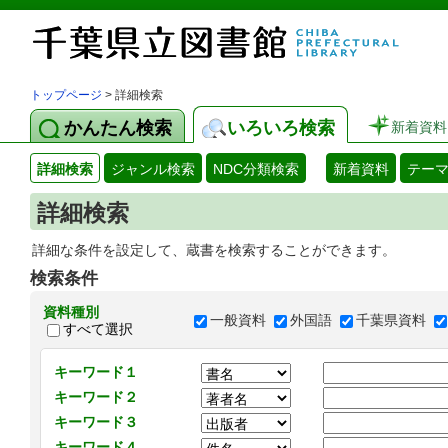
トップページ
> 詳細検索
かんたん検索
いろいろ検索
新着資料
詳細検索
ジャンル検索
NDC分類検索
新着資料
テー
詳細検索
詳細な条件を設定して、蔵書を検索することができます。
検索条件
資料種別
一般資料
外国語
千葉県資料
すべて選択
キーワード１
キーワード２
キーワード３
キーワード４