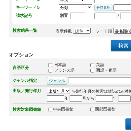
キーワード５
/
請求記号
別置
検索結果一覧
表示件数
ソート順
オプション
日本語
英語
言語区分
フランス語
西語・葡語
ジャンル指定
出版／発行年月
※発行年月の検索は雑誌のみ対
年
月から
年
中央図書館
西部図書館
検索対象図書館