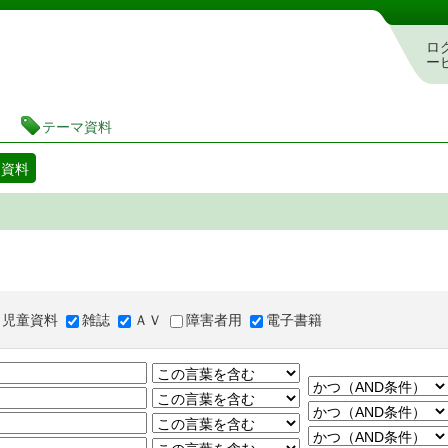
図書館 蔵書検索・予約システム
ロ
ー
テーマ資料
マ資料
児童資料
雑誌
ＡＶ
障害者用
電子書籍