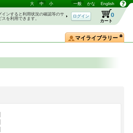
大
中
小
一般
かな
English
0
グインすると利用状況の確認等のサ
ビスを利用できます。
カート
マイライブラリー