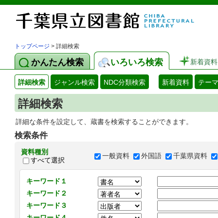
トップページ
> 詳細検索
かんたん検索
いろいろ検索
新着資料
詳細検索
ジャンル検索
NDC分類検索
新着資料
テー
詳細検索
詳細な条件を設定して、蔵書を検索することができます。
検索条件
資料種別
一般資料
外国語
千葉県資料
すべて選択
キーワード１
キーワード２
キーワード３
キーワード４