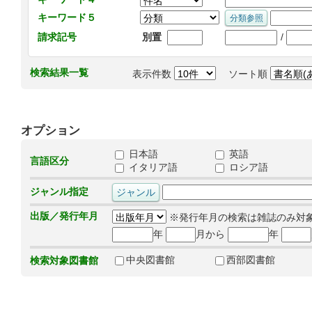
キーワード５
/
請求記号
別置
検索結果一覧
表示件数
ソート順
オプション
日本語
英語
言語区分
イタリア語
ロシア語
ジャンル指定
出版／発行年月
※発行年月の検索は雑誌のみ対
年
月から
年
中央図書館
西部図書館
検索対象図書館