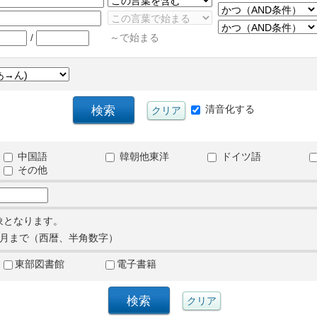
/
～で始まる
清音化する
中国語
韓朝他東洋
ドイツ語
その他
象となります。
月まで（西暦、半角数字）
東部図書館
電子書籍