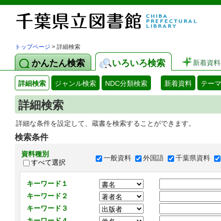
トップページ
> 詳細検索
かんたん検索
いろいろ検索
新着資料
詳細検索
ジャンル検索
NDC分類検索
新着資料
テー
詳細検索
詳細な条件を設定して、蔵書を検索することができます。
検索条件
資料種別
一般資料
外国語
千葉県資料
すべて選択
キーワード１
キーワード２
キーワード３
キーワード４