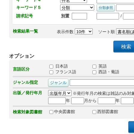
キーワード５
/
請求記号
別置
検索結果一覧
表示件数
ソート順
オプション
日本語
英語
言語区分
フランス語
西語・葡語
ジャンル指定
出版／発行年月
※発行年月の検索は雑誌のみ対
年
月から
年
中央図書館
西部図書館
検索対象図書館