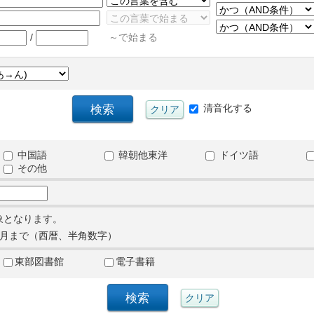
/
～で始まる
清音化する
中国語
韓朝他東洋
ドイツ語
その他
象となります。
月まで（西暦、半角数字）
東部図書館
電子書籍