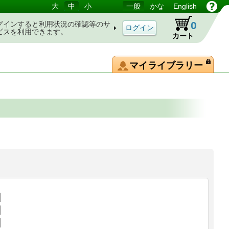
大
中
小
一般
かな
English
0
グインすると利用状況の確認等のサ
ビスを利用できます。
カート
マイライブラリー