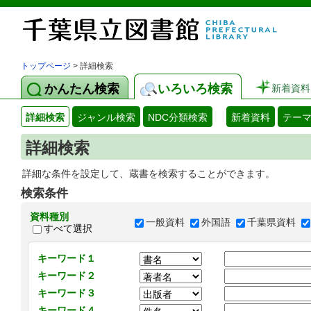
トップページ
> 詳細検索
かんたん検索
いろいろ検索
新着資料
詳細検索
ジャンル検索
NDC分類検索
新着資料
テー
詳細検索
詳細な条件を設定して、蔵書を検索することができます。
検索条件
資料種別
一般資料
外国語
千葉県資料
すべて選択
キーワード１
キーワード２
キーワード３
キーワード４