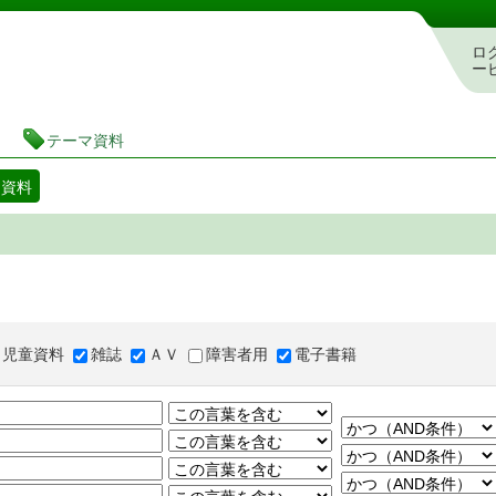
図書館 蔵書検索・予約システム
ロ
ー
テーマ資料
マ資料
児童資料
雑誌
ＡＶ
障害者用
電子書籍