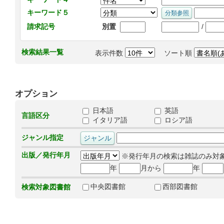
キーワード５
/
請求記号
別置
検索結果一覧
表示件数
ソート順
オプション
日本語
英語
言語区分
イタリア語
ロシア語
ジャンル指定
出版／発行年月
※発行年月の検索は雑誌のみ対
年
月から
年
中央図書館
西部図書館
検索対象図書館