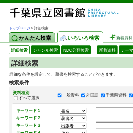
トップページ
> 詳細検索
かんたん検索
いろいろ検索
新着資料
詳細検索
ジャンル検索
NDC分類検索
新着資料
テー
詳細検索
詳細な条件を設定して、蔵書を検索することができます。
検索条件
資料種別
一般資料
外国語
千葉県資料
すべて選択
キーワード１
キーワード２
キーワード３
キーワード４