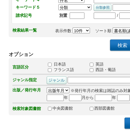
キーワード５
/
請求記号
別置
検索結果一覧
表示件数
ソート順
オプション
日本語
英語
言語区分
フランス語
西語・葡語
ジャンル指定
出版／発行年月
※発行年月の検索は雑誌のみ対
年
月から
年
中央図書館
西部図書館
検索対象図書館