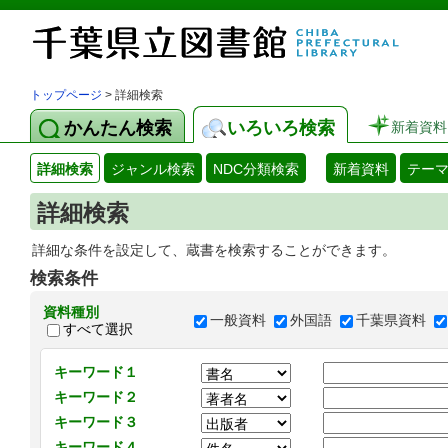
トップページ
> 詳細検索
かんたん検索
いろいろ検索
新着資料
詳細検索
ジャンル検索
NDC分類検索
新着資料
テー
詳細検索
詳細な条件を設定して、蔵書を検索することができます。
検索条件
資料種別
一般資料
外国語
千葉県資料
すべて選択
キーワード１
キーワード２
キーワード３
キーワード４