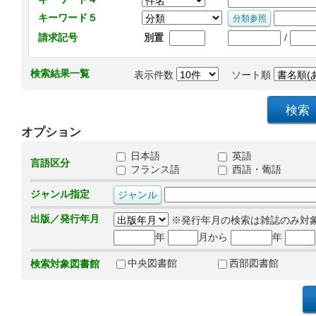
キーワード５
/
請求記号
別置
検索結果一覧
表示件数
ソート順
オプション
日本語
英語
言語区分
フランス語
西語・葡語
ジャンル指定
出版／発行年月
※発行年月の検索は雑誌のみ対
年
月から
年
中央図書館
西部図書館
検索対象図書館