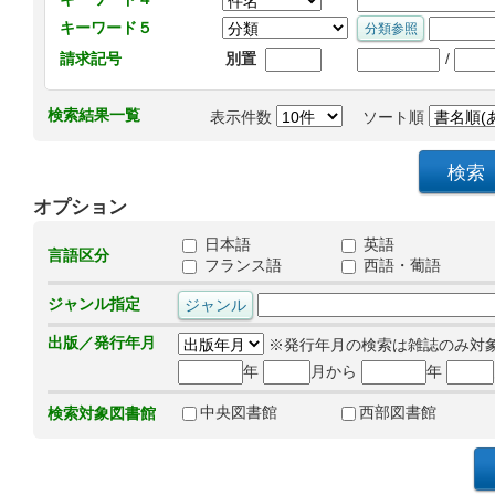
キーワード５
/
請求記号
別置
検索結果一覧
表示件数
ソート順
オプション
日本語
英語
言語区分
フランス語
西語・葡語
ジャンル指定
出版／発行年月
※発行年月の検索は雑誌のみ対
年
月から
年
中央図書館
西部図書館
検索対象図書館