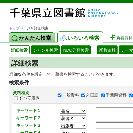
トップページ
> 詳細検索
かんたん検索
いろいろ検索
新着資料
詳細検索
ジャンル検索
NDC分類検索
新着資料
テー
詳細検索
詳細な条件を設定して、蔵書を検索することができます。
検索条件
資料種別
一般資料
外国語
千葉県資料
すべて選択
キーワード１
キーワード２
キーワード３
キーワード４