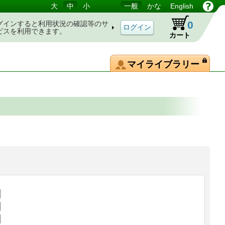
大
中
小
一般
かな
English
0
グインすると利用状況の確認等のサ
ビスを利用できます。
カート
マイライブラリー