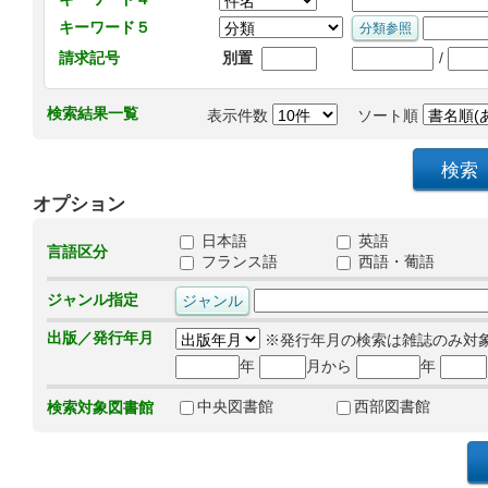
キーワード５
/
請求記号
別置
検索結果一覧
表示件数
ソート順
オプション
日本語
英語
言語区分
フランス語
西語・葡語
ジャンル指定
出版／発行年月
※発行年月の検索は雑誌のみ対
年
月から
年
中央図書館
西部図書館
検索対象図書館