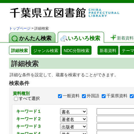
トップページ
> 詳細検索
かんたん検索
いろいろ検索
新着資料
詳細検索
ジャンル検索
NDC分類検索
新着資料
テー
詳細検索
詳細な条件を設定して、蔵書を検索することができます。
検索条件
資料種別
一般資料
外国語
千葉県資料
すべて選択
キーワード１
キーワード２
キーワード３
キーワード４