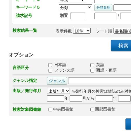
キーワード５
/
請求記号
別置
検索結果一覧
表示件数
ソート順
オプション
日本語
英語
言語区分
フランス語
西語・葡語
ジャンル指定
出版／発行年月
※発行年月の検索は雑誌のみ対
年
月から
年
中央図書館
西部図書館
検索対象図書館