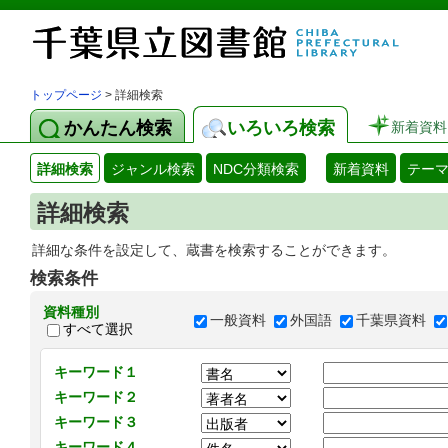
トップページ
> 詳細検索
かんたん検索
いろいろ検索
新着資料
詳細検索
ジャンル検索
NDC分類検索
新着資料
テー
詳細検索
詳細な条件を設定して、蔵書を検索することができます。
検索条件
資料種別
一般資料
外国語
千葉県資料
すべて選択
キーワード１
キーワード２
キーワード３
キーワード４