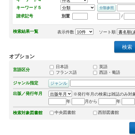
キーワード５
/
請求記号
別置
検索結果一覧
表示件数
ソート順
オプション
日本語
英語
言語区分
フランス語
西語・葡語
ジャンル指定
出版／発行年月
※発行年月の検索は雑誌のみ対
年
月から
年
中央図書館
西部図書館
検索対象図書館