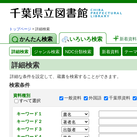
トップページ
> 詳細検索
かんたん検索
いろいろ検索
新着資料
詳細検索
ジャンル検索
NDC分類検索
新着資料
テー
詳細検索
詳細な条件を設定して、蔵書を検索することができます。
検索条件
資料種別
一般資料
外国語
千葉県資料
すべて選択
キーワード１
キーワード２
キーワード３
キーワード４