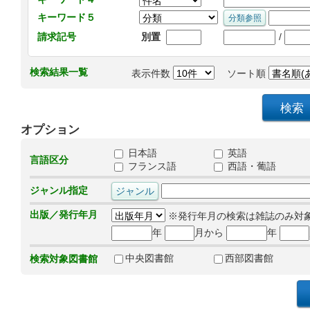
キーワード５
/
請求記号
別置
検索結果一覧
表示件数
ソート順
オプション
日本語
英語
言語区分
フランス語
西語・葡語
ジャンル指定
出版／発行年月
※発行年月の検索は雑誌のみ対
年
月から
年
中央図書館
西部図書館
検索対象図書館