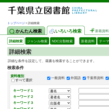
トップページ
> 詳細検索
かんたん検索
いろいろ検索
新着資料
詳細検索
ジャンル検索
NDC分類検索
新着資料
テー
詳細検索
詳細な条件を設定して、蔵書を検索することができます。
検索条件
資料種別
一般資料
外国語
千葉県資料
すべて選択
キーワード１
キーワード２
キーワード３
キーワード４