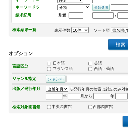
キーワード５
/
請求記号
別置
検索結果一覧
表示件数
ソート順
オプション
日本語
英語
言語区分
フランス語
西語・葡語
ジャンル指定
出版／発行年月
※発行年月の検索は雑誌のみ対
年
月から
年
中央図書館
西部図書館
検索対象図書館