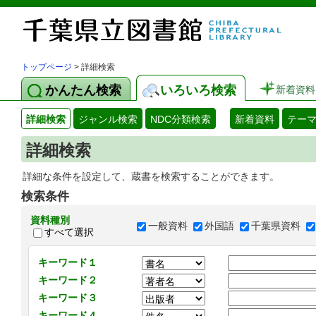
トップページ
> 詳細検索
かんたん検索
いろいろ検索
新着資料
詳細検索
ジャンル検索
NDC分類検索
新着資料
テー
詳細検索
詳細な条件を設定して、蔵書を検索することができます。
検索条件
資料種別
一般資料
外国語
千葉県資料
すべて選択
キーワード１
キーワード２
キーワード３
キーワード４