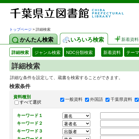
トップページ
> 詳細検索
かんたん検索
いろいろ検索
新着資料
詳細検索
ジャンル検索
NDC分類検索
新着資料
テー
詳細検索
詳細な条件を設定して、蔵書を検索することができます。
検索条件
資料種別
一般資料
外国語
千葉県資料
すべて選択
キーワード１
キーワード２
キーワード３
キーワード４