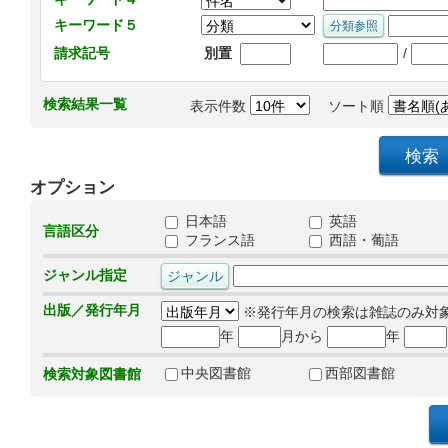
キーワード５
/
請求記号
別置
検索結果一覧
表示件数
ソート順
オプション
日本語
英語
言語区分
フランス語
西語・葡語
ジャンル指定
出版／発行年月
※発行年月の検索は雑誌のみ対
年
月から
年
中央図書館
西部図書館
検索対象図書館