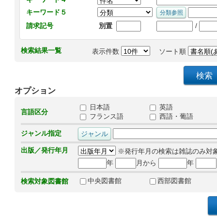
キーワード５
/
請求記号
別置
検索結果一覧
表示件数
ソート順
オプション
日本語
英語
言語区分
フランス語
西語・葡語
ジャンル指定
出版／発行年月
※発行年月の検索は雑誌のみ対
年
月から
年
中央図書館
西部図書館
検索対象図書館