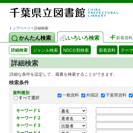
トップページ
> 詳細検索
かんたん検索
いろいろ検索
新着資料
詳細検索
ジャンル検索
NDC分類検索
新着資料
テー
詳細検索
詳細な条件を設定して、蔵書を検索することができます。
検索条件
資料種別
一般資料
外国語
千葉県資料
すべて選択
キーワード１
キーワード２
キーワード３
キーワード４