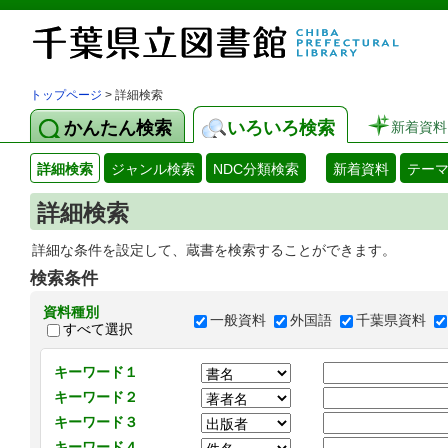
トップページ
> 詳細検索
かんたん検索
いろいろ検索
新着資料
詳細検索
ジャンル検索
NDC分類検索
新着資料
テー
詳細検索
詳細な条件を設定して、蔵書を検索することができます。
検索条件
資料種別
一般資料
外国語
千葉県資料
すべて選択
キーワード１
キーワード２
キーワード３
キーワード４