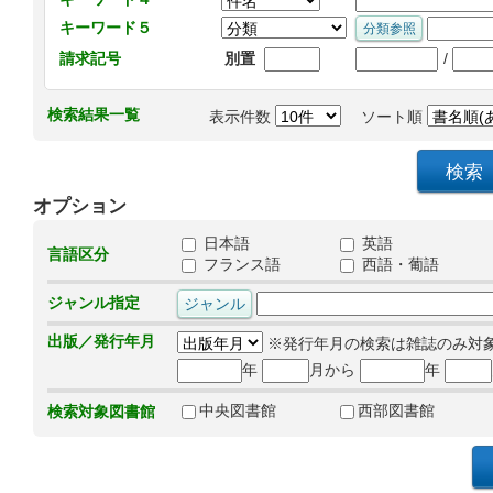
キーワード５
/
請求記号
別置
検索結果一覧
表示件数
ソート順
オプション
日本語
英語
言語区分
フランス語
西語・葡語
ジャンル指定
出版／発行年月
※発行年月の検索は雑誌のみ対
年
月から
年
中央図書館
西部図書館
検索対象図書館