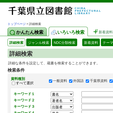
トップページ
> 詳細検索
かんたん検索
いろいろ検索
新着資料
詳細検索
ジャンル検索
NDC分類検索
新着資料
テー
詳細検索
詳細な条件を設定して、蔵書を検索することができます。
検索条件
資料種別
一般資料
外国語
千葉県資料
すべて選択
キーワード１
キーワード２
キーワード３
キーワード４