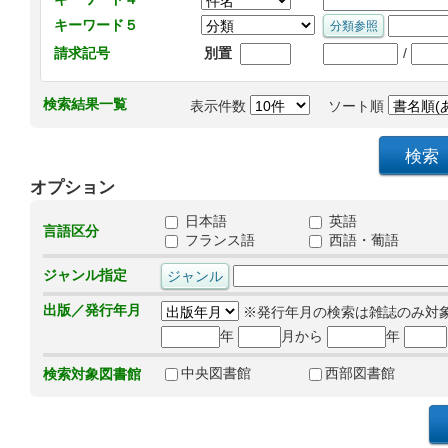
キーワード５
/
請求記号
別置
検索結果一覧
表示件数
ソート順
オプション
日本語
英語
言語区分
フランス語
西語・葡語
ジャンル指定
出版／発行年月
※発行年月の検索は雑誌のみ対
年
月から
年
中央図書館
西部図書館
検索対象図書館